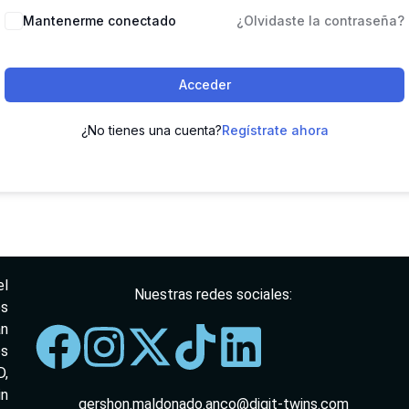
Mantenerme conectado
¿Olvidaste la contraseña?
Acceder
¿No tienes una cuenta?
Regístrate ahora
el
Nuestras redes sociales:
os
an
os
,
in
gershon.maldonado.anco@digit-twins.com