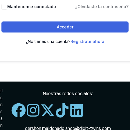
Mantenerme conectado
¿Olvidaste la contraseña?
Acceder
¿No tienes una cuenta?
Regístrate ahora
el
Nuestras redes sociales:
os
an
os
,
in
gershon.maldonado.anco@digit-twins.com