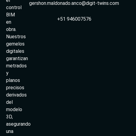
el
gershon.maldonado.anco@digit-twins.com
control
BIM
+51 946007576
en
obra.
Nuestros
gemelos
digitales
garantizan
metrados
y
planos
precisos
derivados
del
modelo
3D,
asegurando
una