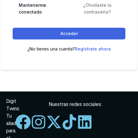
Mantenerme
¿Olvidaste la
conectado
contraseña?
Acceder
¿No tienes una cuenta?
Regístrate ahora
Digit
Nuestras redes sociales:
Twins:
Tu
aliado
para