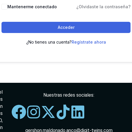
Mantenerme conectado
¿Olvidaste la contraseña?
Acceder
¿No tienes una cuenta?
Regístrate ahora
el
Nuestras redes sociales:
os
an
os
,
in
gershon.maldonado.anco@digit-twins.com