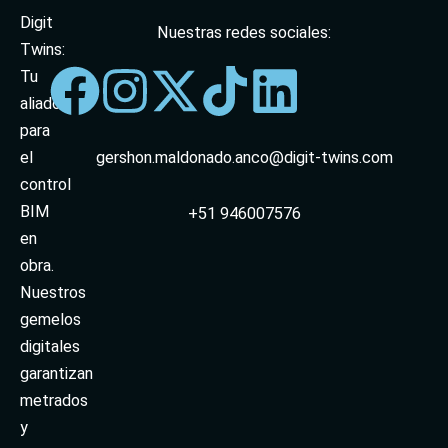
Digit
Nuestras redes sociales:
Twins:
Tu
aliado
para
el
gershon.maldonado.anco@digit-twins.com
control
BIM
+51 946007576
en
obra.
Nuestros
gemelos
digitales
garantizan
metrados
y