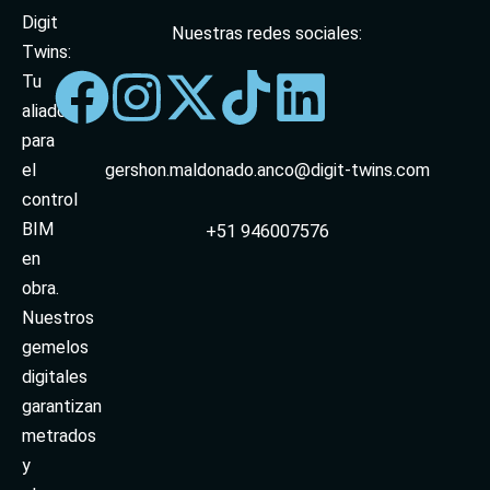
g
e
Digit
Nuestras redes sociales:
*
Twins:
Tu
aliado
para
el
gershon.maldonado.anco@digit-twins.com
control
BIM
+51 946007576
en
obra.
Nuestros
gemelos
digitales
garantizan
metrados
y